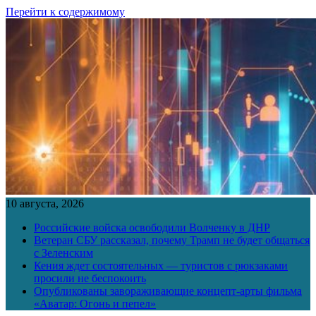
Перейти к содержимому
10 августа, 2026
Российские войска освободили Волченку в ДНР
Ветеран СБУ рассказал, почему Трамп не будет общаться
с Зеленским
Кения ждет состоятельных — туристов с рюкзаками
просили не беспокоить
Опубликованы завораживающие концепт-арты фильма
«Аватар: Огонь и пепел»