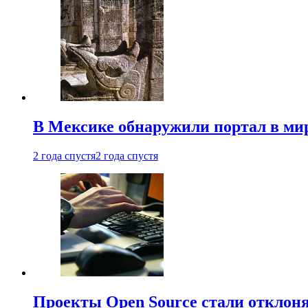
В Мексике обнаружили портал в ми
2 года спустя
2 года спустя
Проекты Open Source стали отклоня