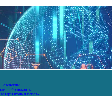
с Зеленским
или не беспокоить
ватар: Огонь и пепел»