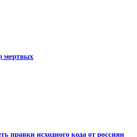
р мертвых
ть правки исходного кода от россиян