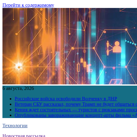
Перейти к содержимому
6 августа, 2026
Российские войска освободили Волченку в ДНР
Ветеран СБУ рассказал, почему Трамп не будет общаться 
Кения ждет состоятельных — туристов с рюкзаками прос
Опубликованы завораживающие концепт-арты фильма «А
Технологии
Новостная рассылка