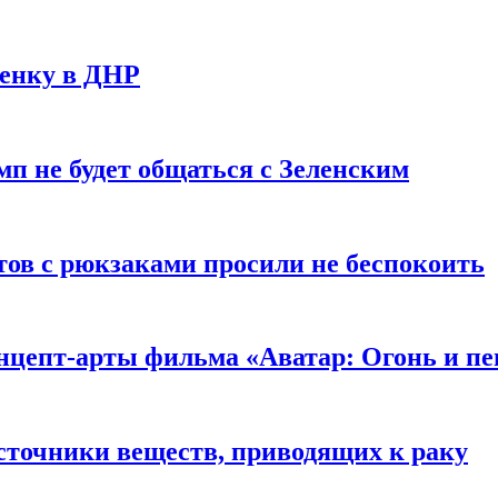
ченку в ДНР
мп не будет общаться с Зеленским
ов с рюкзаками просили не беспокоить
цепт-арты фильма «Аватар: Огонь и пе
сточники веществ, приводящих к раку