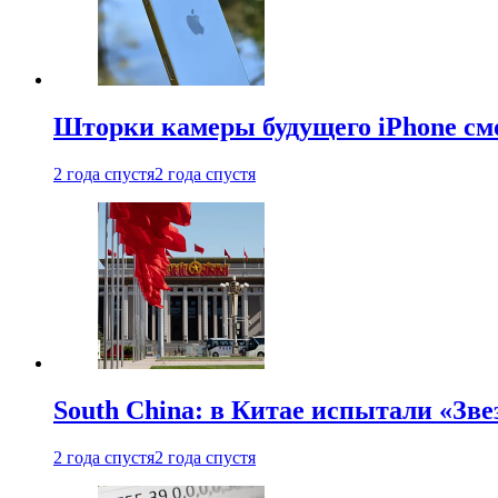
Шторки камеры будущего iPhone см
2 года спустя
2 года спустя
South China: в Китае испытали «Зве
2 года спустя
2 года спустя