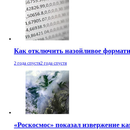
Как отключить назойливое формати
2 года спустя
2 года спустя
«Роскосмос» показал извержение ка