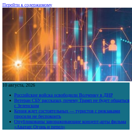
Перейти к содержимому
10 августа, 2026
Российские войска освободили Волченку в ДНР
Ветеран СБУ рассказал, почему Трамп не будет общаться
с Зеленским
Кения ждет состоятельных — туристов с рюкзаками
просили не беспокоить
Опубликованы завораживающие концепт-арты фильма
«Аватар: Огонь и пепел»