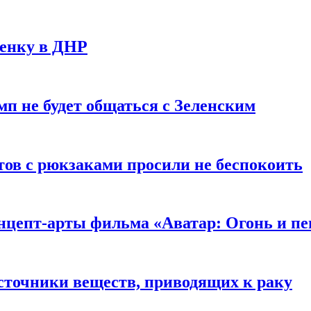
ченку в ДНР
мп не будет общаться с Зеленским
ов с рюкзаками просили не беспокоить
цепт-арты фильма «Аватар: Огонь и пе
сточники веществ, приводящих к раку