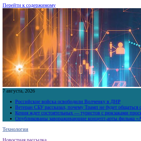
Перейти к содержимому
7 августа, 2026
Российские войска освободили Волченку в ДНР
Ветеран СБУ рассказал, почему Трамп не будет общаться 
Кения ждет состоятельных — туристов с рюкзаками прос
Опубликованы завораживающие концепт-арты фильма «А
Технологии
Новостная рассылка