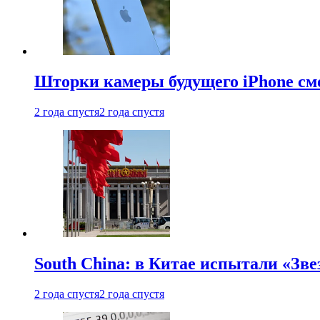
Шторки камеры будущего iPhone см
2 года спустя
2 года спустя
South China: в Китае испытали «Зве
2 года спустя
2 года спустя