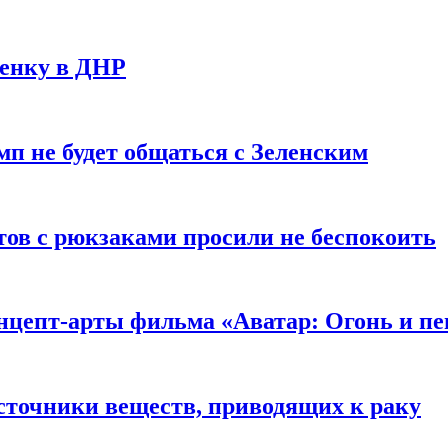
ченку в ДНР
мп не будет общаться с Зеленским
ов с рюкзаками просили не беспокоить
цепт-арты фильма «Аватар: Огонь и пе
сточники веществ, приводящих к раку