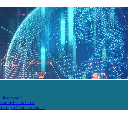
с Зеленским
или не беспокоить
ватар: Огонь и пепел»