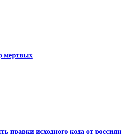
р мертвых
ть правки исходного кода от россиян