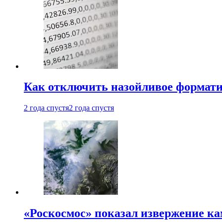
Как отключить назойливое формати
2 года спустя
2 года спустя
«Роскосмос» показал извержение ка