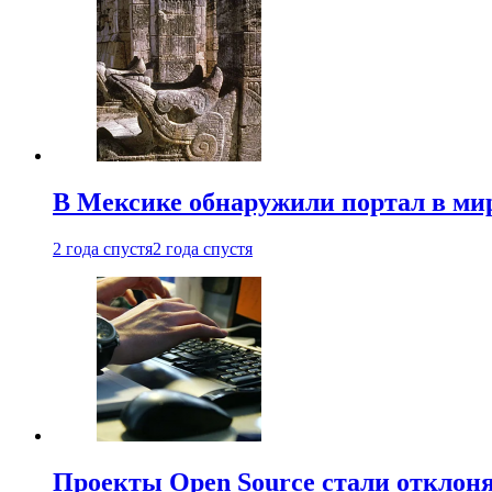
В Мексике обнаружили портал в ми
2 года спустя
2 года спустя
Проекты Open Source стали отклоня